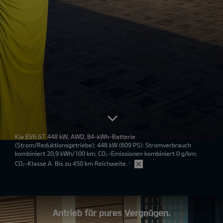
Kia EV6 GT 448 kW, AWD, 84-kWh-Batterie
(Strom/Reduktionsgetriebe); 448 kW (609 PS): Stromverbrauch
kombiniert 20,9 kWh/100 km; CO₂-Emissionen kombiniert 0 g/km;
CO₂-Klasse A. Bis zu 450 km Reichweite.
¹
Antrieb für pures Vergnügen.