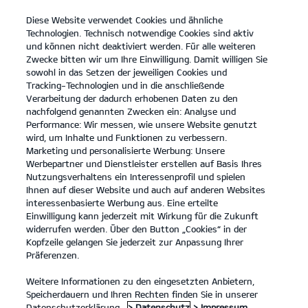
Diese Website verwendet Cookies und ähnliche
open
Technologien. Technisch notwendige Cookies sind aktiv
menu
und können nicht deaktiviert werden. Für alle weiteren
KONTAKT
Zwecke bitten wir um Ihre Einwilligung. Damit willigen Sie
sowohl in das Setzen der jeweiligen Cookies und
Tracking-Technologien und in die anschließende
Der Kia EV6 GT
Probefahrt
Verarbeitung der dadurch erhobenen Daten zu den
nachfolgend genannten Zwecken ein: Analyse und
...
...
DER KIA EV6 GT
Konfigurator
Performance: Wir messen, wie unsere Website genutzt
Der neue Kia EV6 GT.
wird, um Inhalte und Funktionen zu verbessern.
Marketing und personalisierte Werbung: Unsere
Werbepartner und Dienstleister erstellen auf Basis Ihres
Von Natur aus kraftvoll.
Nutzungsverhaltens ein Interessenprofil und spielen
Ihnen auf dieser Website und auch auf anderen Websites
interessenbasierte Werbung aus. Eine erteilte
Einwilligung kann jederzeit mit Wirkung für die Zukunft
widerrufen werden. Über den Button „Cookies“ in der
Kopfzeile gelangen Sie jederzeit zur Anpassung Ihrer
Präferenzen.
Weitere Informationen zu den eingesetzten Anbietern,
Speicherdauern und Ihren Rechten finden Sie in unserer
Datenschutzerklärung.
> Datenschutz
> Impressum